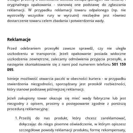
oryginalnego opakowania - stanowią one podstawę do zgłaszania
reklamacji. W przypadku reklamacji towaru odpalonego (np. nie
wystrzeliły wszystkie rury w wyrzutni) niezbędne jest również
dostarczenie towaru celem zbadania i potwierdzenia wady.
Reklamacje
Przed odebraniem przesyłki zawsze sprawdź, czy nie uległa
uszkodzeniu w transporcie. Jeżeli opakowanie posiada widoczne
uszkodzenia zewnętrzne, zalecamy odmówienia przyjęcia przesyłki, a
następnie skontaktowanie się z nami pod numerem telefonu
501 159
095
.
Istnieje możliwość otwarcia paczki w obecności kuriera - w przypadku
stwierdzenia niezgodności, sporządzany jest protokół rozbieżności,
który stanowi podstawę późniejszej reklamacji.
Jeżeli zakupiony towar okazuje się mieć wady fabryczne lub jest
niezgodny z opisem, prosimy o postępowanie zgodnie z poniższą
procedurą reklamacyjną:
Prześlij do nas produkt, który chcesz zareklamować,
dołączając do niego pisemne oświadczenie,
w którym opiszesz
szczegółowe powody reklamacji produktu, formę rekompensaty,