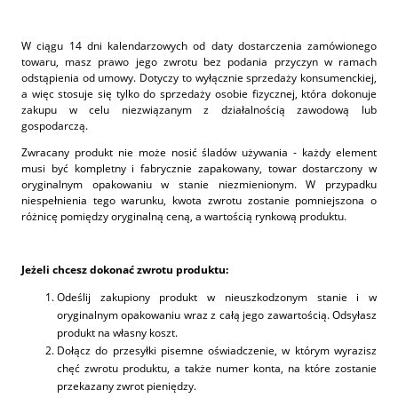
W ciągu 14 dni kalendarzowych od daty dostarczenia zamówionego
towaru, masz prawo jego zwrotu bez podania przyczyn w ramach
odstąpienia od umowy. Dotyczy to wyłącznie sprzedaży konsumenckiej,
a więc stosuje się tylko do sprzedaży osobie fizycznej, która dokonuje
zakupu w celu niezwiązanym z działalnością zawodową lub
gospodarczą.
Zwracany produkt nie może nosić śladów używania - każdy element
musi być kompletny i fabrycznie zapakowany, towar dostarczony w
oryginalnym opakowaniu w stanie niezmienionym. W przypadku
niespełnienia tego warunku, kwota zwrotu zostanie pomniejszona o
różnicę pomiędzy oryginalną ceną, a wartością rynkową produktu.
Jeżeli chcesz dokonać zwrotu produktu:
Odeślij zakupiony produkt w nieuszkodzonym stanie i w
oryginalnym opakowaniu wraz z całą jego zawartością. Odsyłasz
produkt na własny koszt.
Dołącz do przesyłki pisemne oświadczenie, w którym wyrazisz
chęć zwrotu produktu, a także numer konta, na które zostanie
przekazany zwrot pieniędzy.