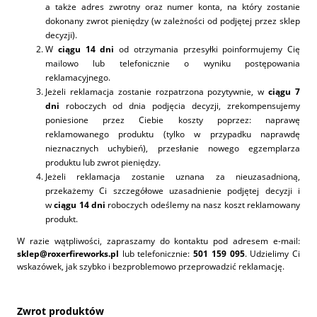
a także adres zwrotny oraz numer konta, na który zostanie
dokonany zwrot pieniędzy (w zależności od podjętej przez sklep
decyzji).
W
ciągu 14 dni
od otrzymania przesyłki poinformujemy Cię
mailowo lub telefonicznie o wyniku postępowania
reklamacyjnego.
Jeżeli reklamacja zostanie rozpatrzona pozytywnie, w
ciągu 7
dni
roboczych od dnia podjęcia decyzji, zrekompensujemy
poniesione przez Ciebie koszty poprzez: naprawę
reklamowanego produktu (tylko w przypadku naprawdę
nieznacznych uchybień), przesłanie nowego egzemplarza
produktu lub zwrot pieniędzy.
Jeżeli reklamacja zostanie uznana za nieuzasadnioną,
przekażemy Ci szczegółowe uzasadnienie podjętej decyzji i
w
ciągu 14 dni
roboczych odeślemy na nasz koszt reklamowany
produkt.
W razie wątpliwości, zapraszamy do kontaktu pod adresem e-mail:
sklep@roxerfireworks.pl
lub telefonicznie:
501 159 095
. Udzielimy Ci
wskazówek, jak szybko i bezproblemowo przeprowadzić reklamację.
Zwrot produktów