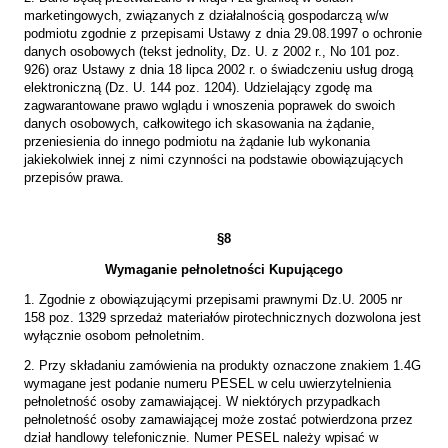
marketingowych, związanych z działalnością gospodarczą w/w
podmiotu zgodnie z przepisami Ustawy z dnia 29.08.1997 o ochronie
danych osobowych (tekst jednolity, Dz. U. z 2002 r., No 101 poz.
926) oraz Ustawy z dnia 18 lipca 2002 r. o świadczeniu usług drogą
elektroniczną (Dz. U. 144 poz. 1204). Udzielający zgodę ma
zagwarantowane prawo wglądu i wnoszenia poprawek do swoich
danych osobowych, całkowitego ich skasowania na żądanie,
przeniesienia do innego podmiotu na żądanie lub wykonania
jakiekolwiek innej z nimi czynności na podstawie obowiązujących
przepisów prawa.
§
8
Wymaganie pełnoletności Kupującego
1. Zgodnie z obowiązującymi przepisami prawnymi Dz.U. 2005 nr
158 poz. 1329 sprzedaż materiałów pirotechnicznych dozwolona jest
wyłącznie osobom pełnoletnim.
2. Przy składaniu zamówienia na produkty oznaczone znakiem 1.4G
wymagane jest podanie numeru PESEL w celu uwierzytelnienia
pełnoletność osoby zamawiającej. W niektórych przypadkach
pełnoletność osoby zamawiającej może zostać potwierdzona przez
dział handlowy telefonicznie. Numer PESEL należy wpisać w