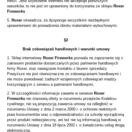
treści. Jeśli użytkownik internetu nie akceptuje poniższych
warunków, to nie jest on uprawniony do korzystania ze sklepu
Roxer
Fireworks
.
5.
Roxer
oświadcza, że dysponuje wszystkimi niezbędnymi
uprawnieniami do prowadzenia obrotu materiałami wybuchowymi.
§2
Brak zobowiązań handlowych i warunki umowy
1. Sklep internetowy
Roxer Fireworks
pozwala na zapoznanie się z
zakresem produktów dostarczanych przez partnerów handlowych
firmy Roxer, oraz nawiązanie kontaktu z biurem sprzedaży.
Powyższe nie jest równoznaczne ze zobowiązaniami handlowymi i
nie może powodować żadnych wzajemnych zobowiązań między
korzystającym z serwisu a partnerami handlowymi.
2. W szczególności informacje zawarte w serwisie
Roxer
Fireworks
nie stanowią oferty w rozumieniu przepisów Kodeksu
cywilnego, nie są propozycją zawarcia umowy na odległość w
rozumieniu Ustawy z dnia 2 marca 2000 r. o ochronie niektórych
praw konsumentów oraz o odpowiedzialności za szkodę wyrządzoną
przez produkt niebezpieczny, ani też nie są informacją handlową w
rozumieniu Ustawy z dnia 18 lipca 2002 r. o świadczeniu usług drogą
elektroniczną.