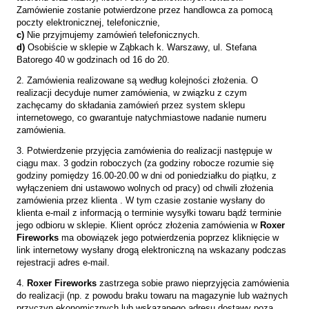
Zamówienie zostanie potwierdzone przez handlowca za pomocą
poczty elektronicznej, telefonicznie,
c)
Nie przyjmujemy zamówień telefonicznych.
d)
Osobiście w sklepie w Ząbkach k. Warszawy, ul. Stefana
Batorego 40 w godzinach od 16 do 20.
2. Zamówienia realizowane są według kolejności złożenia. O
realizacji decyduje numer zamówienia, w związku z czym
zachęcamy do składania zamówień przez system sklepu
internetowego, co gwarantuje natychmiastowe nadanie numeru
zamówienia.
3. Potwierdzenie przyjęcia zamówienia do realizacji następuje w
ciągu max. 3 godzin roboczych (za godziny robocze rozumie się
godziny pomiędzy 16.00-20.00 w dni od poniedziałku do piątku, z
wyłączeniem dni ustawowo wolnych od pracy) od chwili złożenia
zamówienia przez klienta . W tym czasie zostanie wysłany do
klienta e-mail z informacją o terminie wysyłki towaru bądź terminie
jego odbioru w sklepie. Klient oprócz złożenia zamówienia w
Roxer
Fireworks
ma obowiązek jego potwierdzenia poprzez kliknięcie w
link internetowy wysłany drogą elektroniczną na wskazany podczas
rejestracji adres e-mail.
4.
Roxer Fireworks
zastrzega sobie prawo nieprzyjęcia zamówienia
do realizacji (np. z powodu braku towaru na magazynie lub ważnych
przyczyn ekonomicznych lub wskazanego adresu dostawy poza