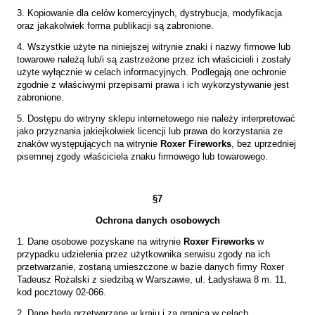
3. Kopiowanie dla celów komercyjnych, dystrybucja, modyfikacja
oraz jakakolwiek forma publikacji są zabronione.
4. Wszystkie użyte na niniejszej witrynie znaki i nazwy firmowe lub
towarowe należą lub/i są zastrzeżone przez ich właścicieli i zostały
użyte wyłącznie w celach informacyjnych. Podlegają one ochronie
zgodnie z właściwymi przepisami prawa i ich wykorzystywanie jest
zabronione.
5. Dostępu do witryny sklepu internetowego nie należy interpretować
jako przyznania jakiejkolwiek licencji lub prawa do korzystania ze
znaków występujących na witrynie
Roxer Fireworks
, bez uprzedniej
pisemnej zgody właściciela znaku firmowego lub towarowego.
§
7
Ochrona danych osobowych
1. Dane osobowe pozyskane na witrynie
Roxer Fireworks
w
przypadku udzielenia przez użytkownika serwisu zgody na ich
przetwarzanie, zostaną umieszczone w bazie danych firmy Roxer
Tadeusz Rożalski z siedzibą w Warszawie, ul. Ładysława 8 m. 11,
kod pocztowy 02-066.
2. Dane będą przetwarzane w kraju i za granicą w celach