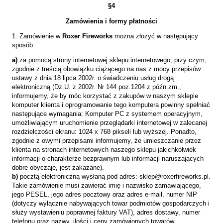
§4
Zamówienia i formy płatności
1. Zamówienie w
Roxer Fireworks
można złożyć w następujący
sposób:
a)
za pomocą strony internetowej sklepu internetowego, przy czym,
zgodnie z treścią obowiązku ciążącego na nas z mocy przepisów
ustawy z dnia 18 lipca 2002r. o świadczeniu usług drogą
elektroniczną (Dz.U. z 2002r. Nr 144 poz.1204 z późn.zm.,
informujemy, że by móc korzystać z zakupów w naszym sklepie
komputer klienta i oprogramowanie tego komputera powinny spełniać
następujące wymagania: Komputer PC z systemem operacyjnym,
umożliwiającym uruchomienie przeglądarki internetowej w zalecanej
rozdzielczości ekranu: 1024 x 768 pikseli lub wyższej. Ponadto,
zgodnie z owymi przepisami informujemy, że umieszczanie przez
klienta na stronach internetowych naszego sklepu jakichkolwiek
informacji o charakterze bezprawnym lub informacji naruszających
dobre obyczaje, jest zakazane).
b)
pocztą elektroniczną wysłaną pod adres: sklep@roxerfireworks.pl.
Takie zamówienie musi zawierać imię i nazwisko zamawiającego,
jego PESEL, jego adres pocztowy oraz adres e-mail, numer NIP
(dotyczy wyłącznie nabywających towar podmiotów gospodarczych i
służy wystawieniu poprawnej faktury VAT), adres dostawy, numer
telefonu oraz nazwy, ilości i ceny zamówionych towarów.