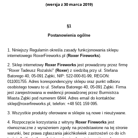
(wersja z 30 marca 2019)
§1
Postanowienia ogólne
1. Niniejszy Regulamin określa zasady funkcjonowania sklepu
internetowego RoxerFireworks.pl (
Roxer Fireworks
).
2. Sklep internetowy
Roxer Fireworks
jest prowadzony przez firmę
"Roxer Tadeusz Rożalski" (
Roxer
) z siedzibą przy ul. Stefana
Batorego 40, 05-091 Ząbki, NIP: 522-000-81-99, REGON:
011001755. Adres korespondencyjny sklepu oraz punkt odbioru
osobistego towaru to ul. Stefana Batorego 40, 05-091 Ząbki. Firma
jest zarejestrowana w ewidencji prowadzonej przez Burmistrza
Miasta Ząbki pod numerem 6844. Adres email do kontaktów:
sklep@roxerfireworks.pl, telefon: +48 501 159 095.
3. Wszystkie produkty oferowane w sklepie są nowe i nieużywane.
4. Rozpoczęcie korzystania z witryny
Roxer Fireworks
jest
równoznaczne z wyrażeniem zgody na przedstawione na tej stronie
warunki, bez prawa zgłaszania jakichkolwiek zastrzeżeń co do ich