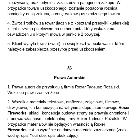
nieużywany, oraz jedynie z załączonym paragonem zakupu. W
przypadku towaru uszkodzonego, zostanie potrącona różnica
pomiędzy ceną zakupu, a cenę rynkową uszkodzonego towaru.
4. Zwrot środków za towar (łącznie z kosztami przesyłki kurierskiej)
klient otrzyma przelewem na numer konta który wskazał na
oświadczeniu o którym mowa w punkcie 2 powyżej.
5. Klient wysyła towar (zwrot) na swój koszt w opakowaniu, które
należycie zabezpiecza przesyłkę przed uszkodzeniem.
§
6
Prawa Autorskie
1. Prawa autorskie przysługują firmie Roxer Tadeusz Rożalski.
Wszelkie prawa zastrzeżone.
2. Wszelkie materiały tekstowe, graficzne, zdjęciowe, filmowe,
dźwiękowe, ich kompozycja na witrynie sklepu internetowego
Roxer
Fireworks
, układ i koncepcja budowy strony są prawnie chronione i
stanowią własność intelektualną firmy Roxer Tadeusz Rożalski. W
przypadku materiałów nie będących własnością
Roxer
Fireworks
jest to wyraźnie na danym materiale zaznaczone (znak
wodny, opis YouTube, opis obok zdjęć).