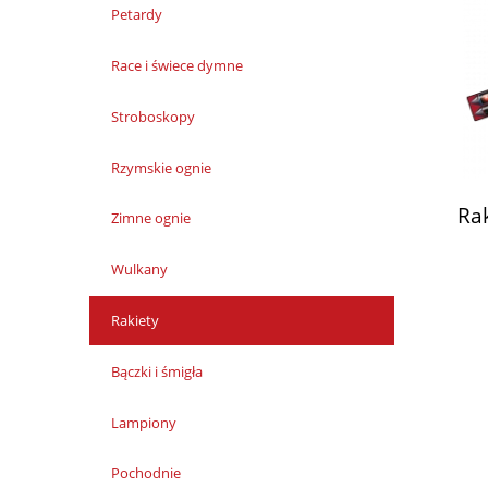
Petardy
Race i świece dymne
Stroboskopy
Rzymskie ognie
Rak
Zimne ognie
Wulkany
Rakiety
Bączki i śmigła
Lampiony
Pochodnie