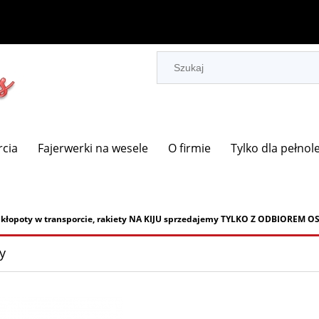
rcia
Fajerwerki na wesele
O firmie
Tylko dla pełnol
 kłopoty w transporcie, rakiety NA KIJU sprzedajemy TYLKO Z ODBIOREM 
y