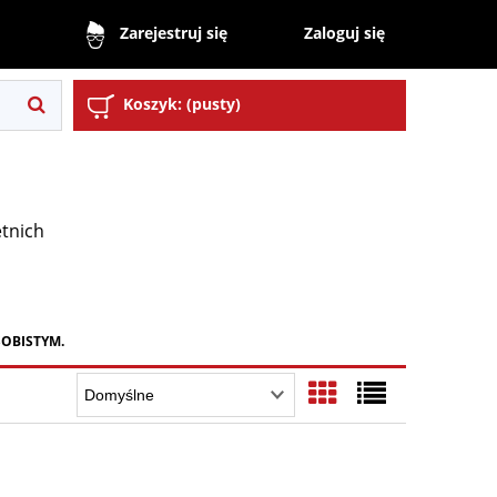
Zaloguj się
Zarejestruj się
Koszyk:
(pusty)
etnich
OSOBISTYM.