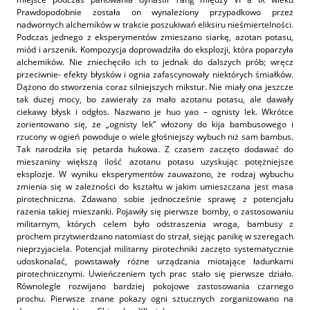
Prawdopodobnie została on wynaleziony przypadkowo przez
nadwornych alchemików w trakcie poszukiwań eliksiru nieśmiertelności.
Podczas jednego z eksperymentów zmieszano siarkę, azotan potasu,
miód i arszenik. Kompozycja doprowadziła do eksplozji, która poparzyła
alchemików. Nie zniechęciło ich to jednak do dalszych prób; wręcz
przeciwnie- efekty błysków i ognia zafascynowały niektórych śmiałków.
Dążono do stworzenia coraz silniejszych mikstur. Nie miały ona jeszcze
tak dużej mocy, bo zawierały za mało azotanu potasu, ale dawały
ciekawy błysk i odgłos. Nazwano je huo yao – ognisty lek. Wkrótce
zorientowano się, że „ognisty lek” włożony do kija bambusowego i
rzucony w ogień powoduje o wiele głośniejszy wybuch niż sam bambus.
Tak narodziła się petarda hukowa. Z czasem zaczęto dodawać do
mieszaniny większą ilość azotanu potasu uzyskując potężniejsze
eksplozje. W wyniku eksperymentów zauważono, że rodzaj wybuchu
zmienia się w zależności do kształtu w jakim umieszczana jest masa
pirotechniczna. Zdawano sobie jednocześnie sprawę z potencjału
rażenia takiej mieszanki. Pojawiły się pierwsze bomby, o zastosowaniu
militarnym, których celem było odstraszenia wroga, bambusy z
prochem przytwierdzano natomiast do strzał, siejąc panikę w szeregach
nieprzyjaciela. Potencjał militarny pirotechniki zaczęto systematycznie
udoskonalać, powstawały różne urządzania miotające ładunkami
pirotechnicznymi. Uwieńczeniem tych prac stało się pierwsze działo.
Równolegle rozwijano bardziej pokojowe zastosowania czarnego
prochu. Pierwsze znane pokazy ogni sztucznych zorganizowano na