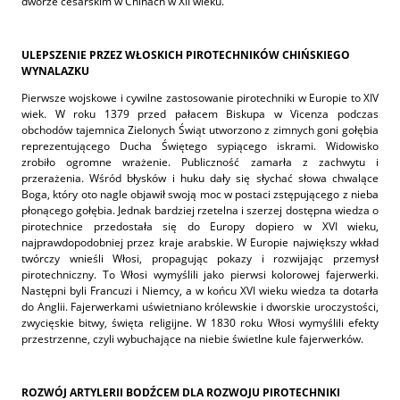
dworze cesarskim w Chinach w XII wieku.
ULEPSZENIE PRZEZ WŁOSKICH PIROTECHNIKÓW CHIŃSKIEGO
WYNALAZKU
Pierwsze wojskowe i cywilne zastosowanie pirotechniki w Europie to XIV
wiek. W roku 1379 przed pałacem Biskupa w Vicenza podczas
obchodów tajemnica Zielonych Świąt utworzono z zimnych goni gołębia
reprezentującego Ducha Świętego sypiącego iskrami. Widowisko
zrobiło ogromne wrażenie. Publiczność zamarła z zachwytu i
przerażenia. Wśród błysków i huku dały się słychać słowa chwalące
Boga, który oto nagle objawił swoją moc w postaci zstępującego z nieba
płonącego gołębia. Jednak bardziej rzetelna i szerzej dostępna wiedza o
pirotechnice przedostała się do Europy dopiero w XVI wieku,
najprawdopodobniej przez kraje arabskie. W Europie największy wkład
twórczy wnieśli Włosi, propagując pokazy i rozwijając przemysł
pirotechniczny. To Włosi wymyślili jako pierwsi kolorowej fajerwerki.
Następni byli Francuzi i Niemcy, a w końcu XVI wieku wiedza ta dotarła
do Anglii. Fajerwerkami uświetniano królewskie i dworskie uroczystości,
zwycięskie bitwy, święta religijne. W 1830 roku Włosi wymyślili efekty
przestrzenne, czyli wybuchające na niebie świetlne kule fajerwerków.
ROZWÓJ ARTYLERII BODŹCEM DLA ROZWOJU PIROTECHNIKI