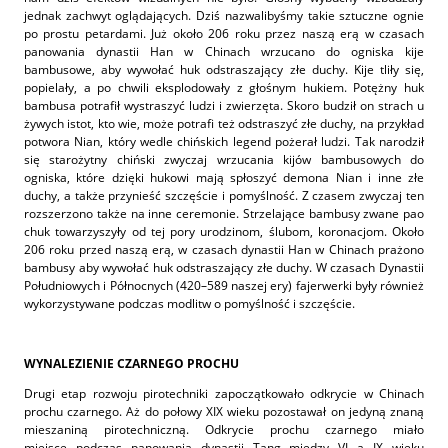
jednak zachwyt oglądających. Dziś nazwalibyśmy takie sztuczne ognie
po prostu petardami. Już około 206 roku przez naszą erą w czasach
panowania dynastii Han w Chinach wrzucano do ogniska kije
bambusowe, aby wywołać huk odstraszający złe duchy. Kije tliły się,
popielały, a po chwili eksplodowały z głośnym hukiem. Potężny huk
bambusa potrafił wystraszyć ludzi i zwierzęta. Skoro budził on strach u
żywych istot, kto wie, może potrafi też odstraszyć złe duchy, na przykład
potwora Nian, który wedle chińskich legend pożerał ludzi. Tak narodził
się starożytny chiński zwyczaj wrzucania kijów bambusowych do
ogniska, które dzięki hukowi mają spłoszyć demona Nian i inne złe
duchy, a także przynieść szczęście i pomyślność. Z czasem zwyczaj ten
rozszerzono także na inne ceremonie. Strzelające bambusy zwane pao
chuk towarzyszyły od tej pory urodzinom, ślubom, koronacjom. Około
206 roku przed naszą erą, w czasach dynastii Han w Chinach prażono
bambusy aby wywołać huk odstraszający złe duchy. W czasach Dynastii
Południowych i Północnych (420–589 naszej ery) fajerwerki były również
wykorzystywane podczas modlitw o pomyślność i szczęście.
WYNALEZIENIE CZARNEGO PROCHU
Drugi etap rozwoju pirotechniki zapoczątkowało odkrycie w Chinach
prochu czarnego. Aż do połowy XIX wieku pozostawał on jedyną znaną
mieszaniną pirotechniczną. Odkrycie prochu czarnego miało
miejsce podczas panowania dynastii Tang między VI a IX wieku