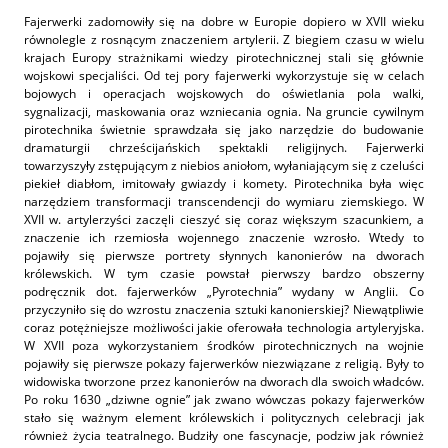
Fajerwerki zadomowiły się na dobre w Europie dopiero w XVII wieku
równolegle z rosnącym znaczeniem artylerii. Z biegiem czasu w wielu
krajach Europy strażnikami wiedzy pirotechnicznej stali się głównie
wojskowi specjaliści. Od tej pory fajerwerki wykorzystuje się w celach
bojowych i operacjach wojskowych do oświetlania pola walki,
sygnalizacji, maskowania oraz wzniecania ognia. Na gruncie cywilnym
pirotechnika świetnie sprawdzała się jako narzędzie do budowanie
dramaturgii chrześcijańskich spektakli religijnych. Fajerwerki
towarzyszyły zstępującym z niebios aniołom, wyłaniającym się z czeluści
piekieł diabłom, imitowały gwiazdy i komety. Pirotechnika była więc
narzędziem transformacji transcendencji do wymiaru ziemskiego. W
XVII w. artylerzyści zaczęli cieszyć się coraz większym szacunkiem, a
znaczenie ich rzemiosła wojennego znaczenie wzrosło. Wtedy to
pojawiły się pierwsze portrety słynnych kanonierów na dworach
królewskich. W tym czasie powstał pierwszy bardzo obszerny
podręcznik dot. fajerwerków „Pyrotechnia” wydany w Anglii. Co
przyczyniło się do wzrostu znaczenia sztuki kanonierskiej? Niewątpliwie
coraz potężniejsze możliwości jakie oferowała technologia artyleryjska.
W XVII poza wykorzystaniem środków pirotechnicznych na wojnie
pojawiły się pierwsze pokazy fajerwerków niezwiązane z religią. Były to
widowiska tworzone przez kanonierów na dworach dla swoich władców.
Po roku 1630 „dziwne ognie” jak zwano wówczas pokazy fajerwerków
stało się ważnym element królewskich i politycznych celebracji jak
również życia teatralnego. Budziły one fascynacje, podziw jak również