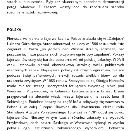
strach u publiczności. Były też skutecznym sposobem demonstracji
potęgi władców. Z czasem weszły one do repertuaru szeroko
rozumianej sztuki rozrywkowej.
POLSKA
Pierwsza wzmianka o fajerwerkach w Polsce znalazła się w „Dziejach”
Łukasza Górnickiego. Autor odnotował, że kiedy w 1566 roku urodził się
Zygmunt III Waza „po górach nad Wilnem strzelby rozmaite, rac
puszczania, insze puszkarskich przypraw ognie były zapalane”. Pokazy
fajerwerków stały się bardzo popularne wśród polskiej szlachty. W XVIII
wieku stanowiły niemal obowiązkową atrakcję wielu publicznych
wieczornych zabaw. Największe pokazy sztucznych ogni miały miejsce
podczas świąt państwowych: elekcji, rocznic wielkich bitew lub dla
uczczenia zwycięstw. W 1683 roku w Rzeczypospolitej Obojga Narodów
miało miejsce szereg uroczystości fetujących zwycięską bitwę pod
Wiedniem. Przykładowo, w Gdańsku kapitan artylerii Ernest Braun
przygotował na zlecenie władz miasta fajerwerki na cześć Jana III
Sobieskiego. Podobno pokazy na część króla odbywały się wówczas w
Polsce i w całej Europie. Również dla uświetnienia elekcji króla
Stanisława Augusta Poniatowskiego 15 września 1781 odbył się pokaz
fajerwerków. Niestety w tym czasie również zdarzały się wypadki.
Przykładowo, dach pałacu Saskiego w Warszawie spłonął w wyniku
pokazu ogni sztucznych zakończonego wypadkiem. Pokazem